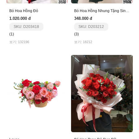
Bó Hoa Hồng Đỏ
Bó Hoa Hồng Nhung Tặng Sinh Nhật
1.020.000 đ
348.000 đ
SKU: D203418
SKU: D203212
(1)
(3)
보기: 132196
보기: 18212