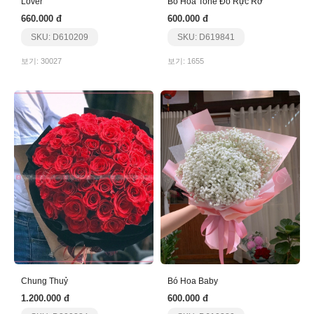
Lover
Bó Hoa Tone Đỏ Rực Rỡ
660.000 đ
600.000 đ
SKU: D610209
SKU: D619841
보기: 30027
보기: 1655
Chung Thuỷ
Bó Hoa Baby
1.200.000 đ
600.000 đ