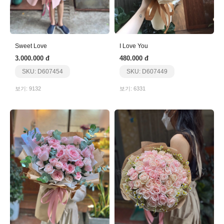
Sweet Love
I Love You
3.000.000 đ
480.000 đ
SKU: D607454
SKU: D607449
보기: 9132
보기: 6331