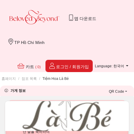
앱 다운로드
TP Hồ Chí Minh
Language: 한국어
카트
로그인 / 회원가입
( 0)
홈페이지
/
점포 목록
/
Tiệm Hoa Là Bé
가게 정보
QR Code
Quà tặng sinh nhật mẹ
Tìm quà
생신
그랜드 오프닝
조의
결혼 기념일
우리가 처음 만
난 날을 축하하며