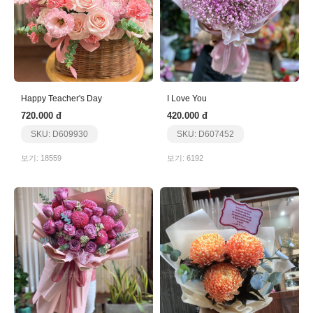
Happy Teacher's Day
I Love You
720.000 đ
420.000 đ
SKU: D609930
SKU: D607452
보기: 18559
보기: 6192