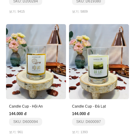
SKU: D200284
SKU: D619380
보기: 9415
보기: 5809
Candle Cup - Hội An
Candle Cup - Đà Lạt
144.000 đ
144.000 đ
SKU: D600094
SKU: D600097
보기: 961
보기: 1393