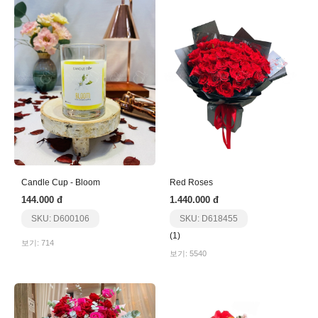
Candle Cup - Bloom
Red Roses
144.000 đ
1.440.000 đ
SKU: D600106
SKU: D618455
(1)
보기: 714
보기: 5540