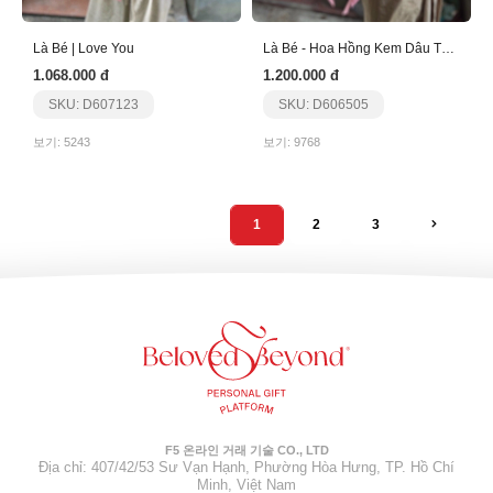
Là Bé | Love You
Là Bé - Hoa Hồng Kem Dâu Tặng Sinh Nhật
1.068.000 đ
1.200.000 đ
SKU: D607123
SKU: D606505
보기: 5243
보기: 9768
1
2
3
F5 온라인 거래 기술 CO., LTD
Địa chỉ: 407/42/53 Sư Vạn Hạnh, Phường Hòa Hưng, TP. Hồ Chí
Minh, Việt Nam