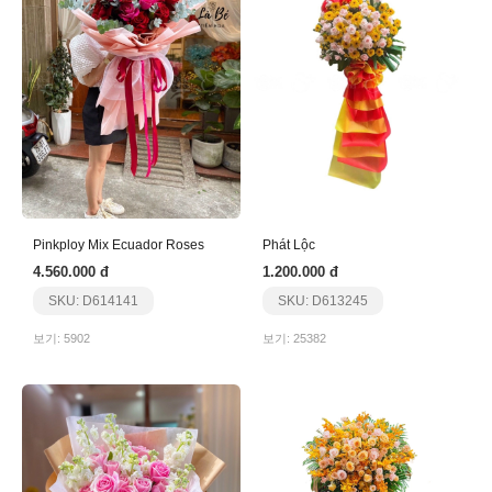
Pinkploy Mix Ecuador Roses
Phát Lộc
4.560.000 đ
1.200.000 đ
SKU: D614141
SKU: D613245
보기: 5902
보기: 25382