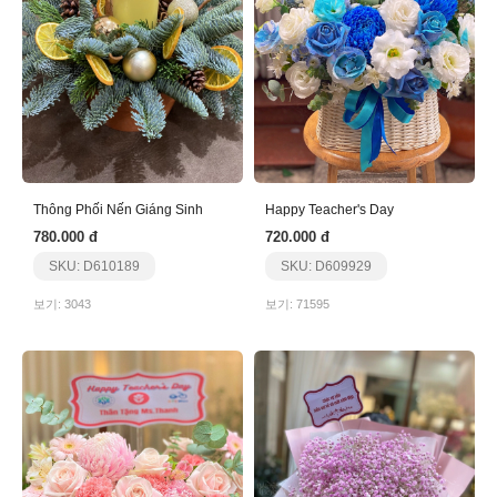
Thông Phối Nến Giáng Sinh
Happy Teacher's Day
780.000 đ
720.000 đ
SKU: D610189
SKU: D609929
보기: 3043
보기: 71595