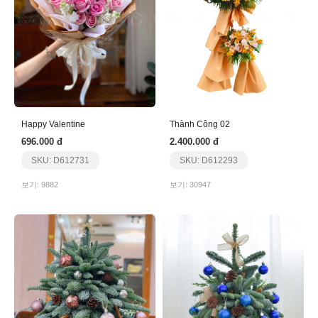
Happy Valentine
Thành Công 02
696.000 đ
2.400.000 đ
SKU: D612731
SKU: D612293
보기: 9882
보기: 30947