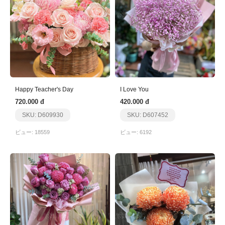
Happy Teacher's Day
I Love You
720.000 đ
420.000 đ
SKU: D609930
SKU: D607452
ビュー: 18559
ビュー: 6192