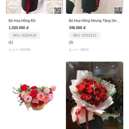
Bó Hoa Hồng Đỏ
Bó Hoa Hồng Nhung Tặng Sinh Nhật
1.020.000 đ
348.000 đ
SKU: D203418
SKU: D203212
(1)
(3)
ビュー: 132196
ビュー: 18212