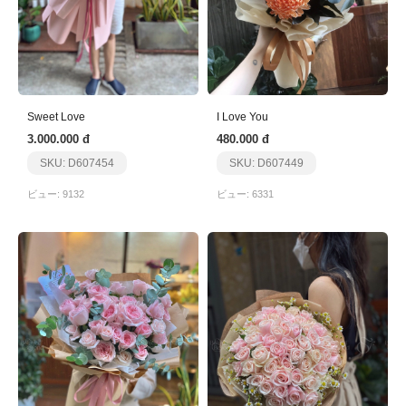
Sweet Love
I Love You
3.000.000 đ
480.000 đ
SKU: D607454
SKU: D607449
ビュー: 9132
ビュー: 6331