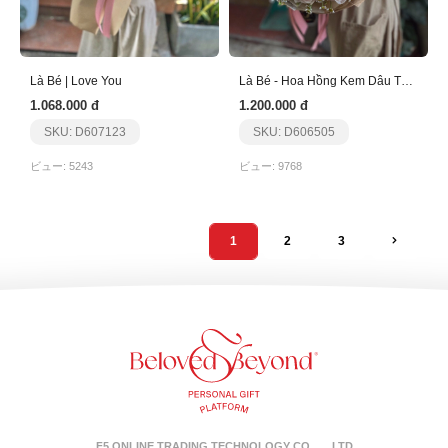
Là Bé | Love You
Là Bé - Hoa Hồng Kem Dâu Tặng Sinh Nhật
1.068.000 đ
1.200.000 đ
SKU: D607123
SKU: D606505
ビュー: 5243
ビュー: 9768
1
2
3
F5 ONLINE TRADING TECHNOLOGY CO。、LTD