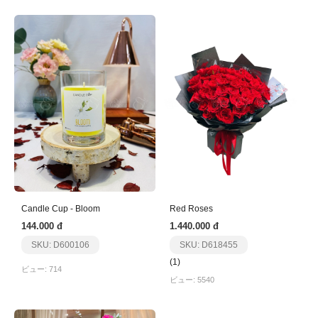
Candle Cup - Bloom
Red Roses
144.000 đ
1.440.000 đ
SKU: D600106
SKU: D618455
(1)
ビュー: 714
ビュー: 5540