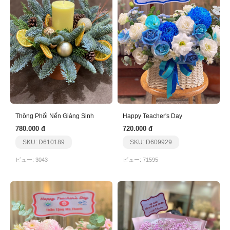
Thông Phối Nến Giáng Sinh
Happy Teacher's Day
780.000 đ
720.000 đ
SKU: D610189
SKU: D609929
ビュー: 3043
ビュー: 71595