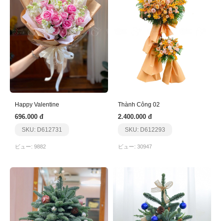
Happy Valentine
Thành Công 02
696.000 đ
2.400.000 đ
SKU: D612731
SKU: D612293
ビュー: 9882
ビュー: 30947