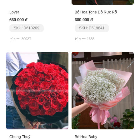
Lover
Bó Hoa Tone Đỏ Rực Rỡ
660.000 đ
600.000 đ
SKU: D610209
SKU: D619841
ビュー: 30027
ビュー: 1655
Chung Thuỷ
Bó Hoa Baby