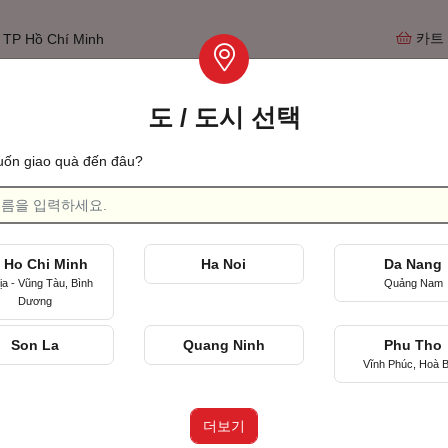
카트
TP Hồ Chí Minh
도 / 도시 선택
Tìm qu
ốn giao quà đến đâu?
리가 처음 만난 날을 축하하며
 Ho Chi Minh
Ha Noi
Da Nang
ịa - Vũng Tàu, Bình
Quảng Nam
Dương
Son La
Quang Ninh
Phu Tho
Vĩnh Phúc, Hoà B
더보기