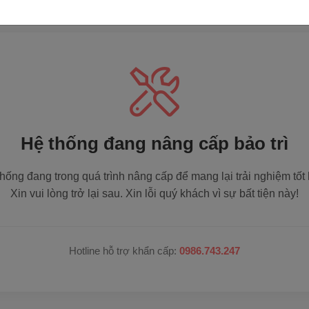
Hệ thống đang nâng cấp bảo trì
hống đang trong quá trình nâng cấp để mang lại trải nghiệm tốt
Xin vui lòng trở lại sau. Xin lỗi quý khách vì sự bất tiện này!
Hotline hỗ trợ khẩn cấp:
0986.743.247