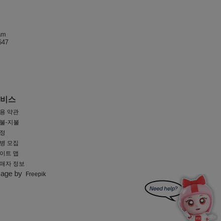
am
47
서비스
용 약관
불-지불
정
병 모집
이트 맵
매자 정보
mage by
Freepik