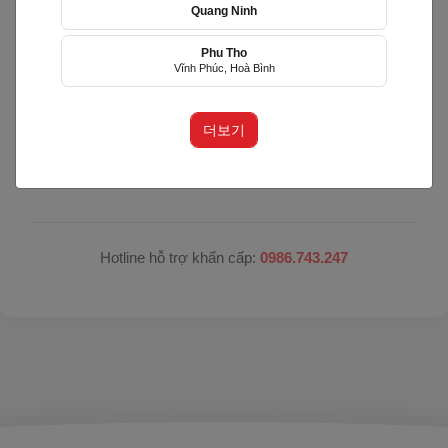
Quang Ninh
Hệ thống đang nâng cấp bảo trì
Phu Tho
Vĩnh Phúc, Hoà Bình
Hệ thống đang trong quá trình nâng cấp để mang lại
trải nghiệm tốt hơn.
더보기
Xin vui lòng trở lại sau. Xin lỗi quý khách vì sự bất tiện
này!
Hotline hỗ trợ khẩn cấp:
0986.743.247