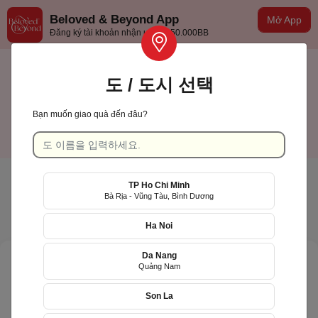
Beloved & Beyond App
Mở App
Đăng ký tài khoản nhận ưu đãi 50.000BB
도 / 도시 선택
Bạn muốn giao quà đến đâu?
TP Hồ Chí Minh
한국어
TP Ho Chi Minh
Bà Rịa - Vũng Tàu, Bình Dương
Ha Noi
Da Nang
Quảng Nam
Son La