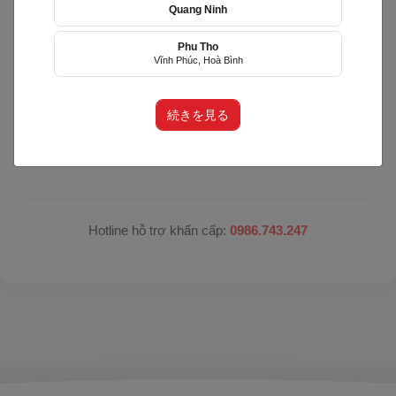
Quang Ninh
Hệ thống đang nâng cấp bảo trì
Phu Tho
Vĩnh Phúc, Hoà Bình
Hệ thống đang trong quá trình nâng cấp để mang lại
trải nghiệm tốt hơn.
続きを見る
Xin vui lòng trở lại sau. Xin lỗi quý khách vì sự bất tiện
này!
Hotline hỗ trợ khẩn cấp:
0986.743.247