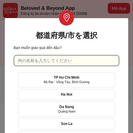
Beloved & Beyond App
Mở App
Đăng ký tài khoản nhận ưu đãi 50.000BB
都道府県/市を選択
Bạn muốn giao quà đến đâu?
TP Hồ Chí Minh
日本語
TP Ho Chi Minh
Bà Rịa - Vũng Tàu, Bình Dương
Ha Noi
Da Nang
Quảng Nam
Son La