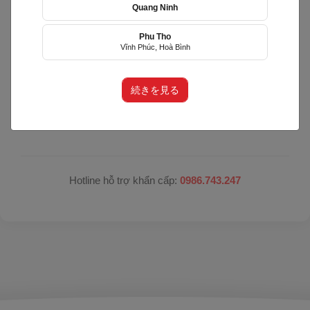
Quang Ninh
Hệ thống đang nâng cấp bảo trì
Phu Tho
Vĩnh Phúc, Hoà Bình
Hệ thống đang trong quá trình nâng cấp để mang lại
trải nghiệm tốt hơn.
続きを見る
Xin vui lòng trở lại sau. Xin lỗi quý khách vì sự bất tiện
này!
Hotline hỗ trợ khẩn cấp:
0986.743.247