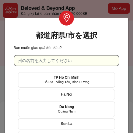
Beloved & Beyond App
Mở App
Đăng ký tài khoản nhận ưu đãi 50.000BB
都道府県/市を選択
Bạn muốn giao quà đến đâu?
TP Hồ Chí Minh
日本語
TP Ho Chi Minh
Bà Rịa - Vũng Tàu, Bình Dương
Ha Noi
Da Nang
Quảng Nam
Son La