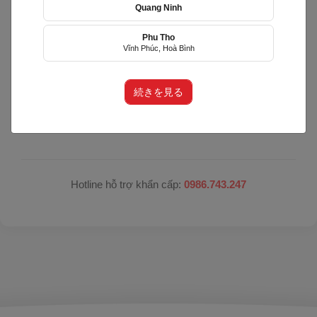
Quang Ninh
Hệ thống đang nâng cấp bảo trì
Phu Tho
Vĩnh Phúc, Hoà Bình
Hệ thống đang trong quá trình nâng cấp để mang lại
trải nghiệm tốt hơn.
続きを見る
Xin vui lòng trở lại sau. Xin lỗi quý khách vì sự bất tiện
này!
Hotline hỗ trợ khẩn cấp:
0986.743.247