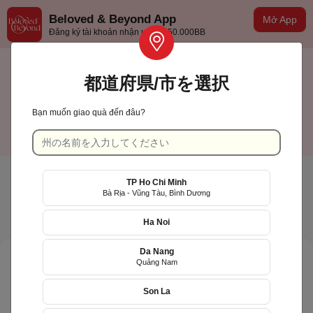
Beloved & Beyond App
Mở App
Đăng ký tài khoản nhận ưu đãi 50.000BB
都道府県/市を選択
Bạn muốn giao quà đến đâu?
TP Hồ Chí Minh
日本語
TP Ho Chi Minh
Bà Rịa - Vũng Tàu, Bình Dương
Ha Noi
Da Nang
Quảng Nam
Son La