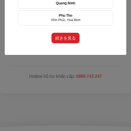
Quang Ninh
Hệ thống đang nâng cấp bảo trì
Phu Tho
Vĩnh Phúc, Hoà Bình
Hệ thống đang trong quá trình nâng cấp để mang lại
trải nghiệm tốt hơn.
続きを見る
Xin vui lòng trở lại sau. Xin lỗi quý khách vì sự bất tiện
này!
Hotline hỗ trợ khẩn cấp:
0986.743.247