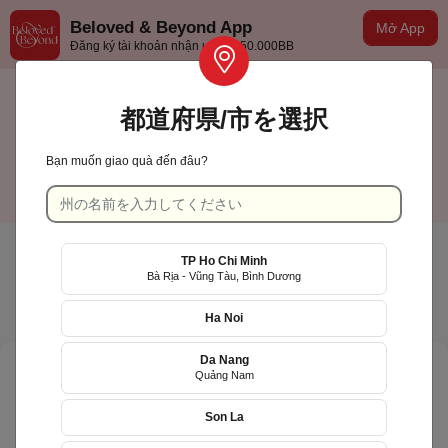
Beloved & Beyond App
Mở App
Đăng ký tài khoản nhận ưu đãi 50.000BB
都道府県/市を選択
Bạn muốn giao quà đến đâu?
TP Hồ Chí Minh
日本語
TP Ho Chi Minh
Bà Rịa - Vũng Tàu, Bình Dương
Ha Noi
Da Nang
Quảng Nam
Son La