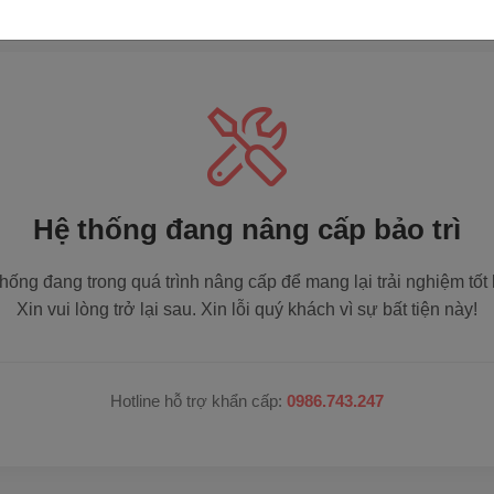
Hệ thống đang nâng cấp bảo trì
hống đang trong quá trình nâng cấp để mang lại trải nghiệm tốt
Xin vui lòng trở lại sau. Xin lỗi quý khách vì sự bất tiện này!
Hotline hỗ trợ khẩn cấp:
0986.743.247