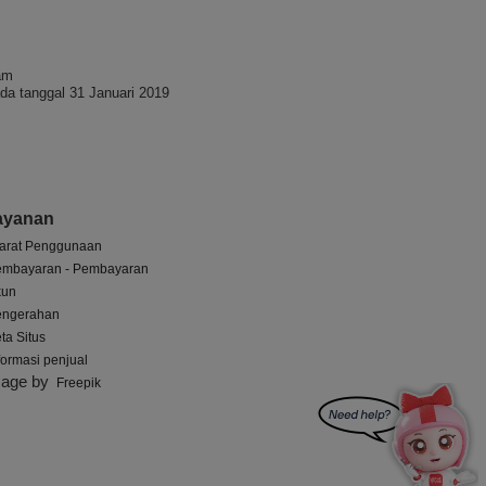
am
da tanggal 31 Januari 2019
ayanan
arat Penggunaan
embayaran - Pembayaran
kun
engerahan
ta Situs
formasi penjual
mage by
Freepik