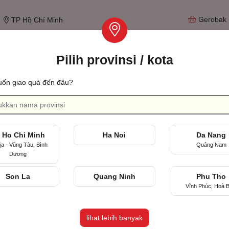
Gerobak
TP Hồ Chí Minh
Pilih provinsi / kota
Tìm qu
ốn giao quà đến đâu?
Ulang tahun pernikahan
Merayakan hari pertama kita bertemu
 Ho Chi Minh
Ha Noi
Da Nang
ịa - Vũng Tàu, Bình
Quảng Nam
Dương
Son La
Quang Ninh
Phu Tho
Vĩnh Phúc, Hoà B
lihat lebih banyak