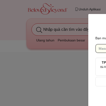
Unduh Aplikasi
Nhập quà cần tìm vào đây
Bạn mu
Ulang tahun
Pembukaan besar
Duka cita
TP
Bà R