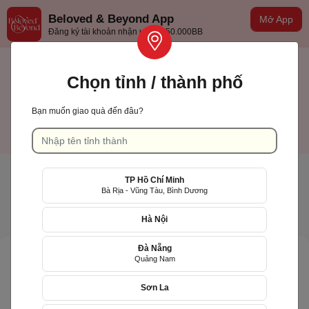
Beloved & Beyond App
Mở App
Đăng ký tài khoản nhận ưu đãi 50.000BB
Chọn tỉnh / thành phố
Bạn muốn giao quà đến đâu?
TP Hồ Chí Minh
Tiếng việt
TP Hồ Chí Minh
Bà Rịa - Vũng Tàu, Bình Dương
Hà Nội
Đà Nẵng
Quảng Nam
Sơn La