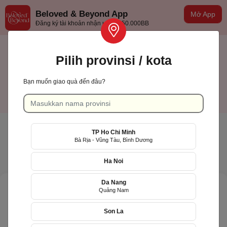
Beloved & Beyond App
Mở App
Đăng ký tài khoản nhận ưu đãi 50.000BB
Pilih provinsi / kota
Bạn muốn giao quà đến đâu?
TP Hồ Chí Minh
Indonesian
TP Ho Chi Minh
Bà Rịa - Vũng Tàu, Bình Dương
Ha Noi
Da Nang
Quảng Nam
Son La