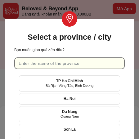
Beloved & Beyond App
Mở App
Đăng ký tài khoản nhận ưu đãi 50.000BB
Select a province / city
Bạn muốn giao quà đến đâu?
TP Hồ Chí Minh
English
TP Ho Chi Minh
Bà Rịa - Vũng Tàu, Bình Dương
Ha Noi
Da Nang
Quảng Nam
Son La