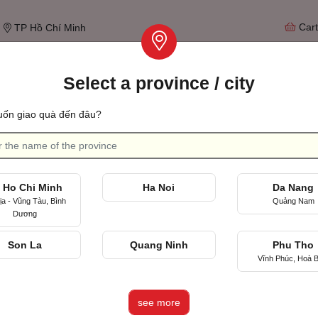
Car
TP Hồ Chí Minh
Select a province / city
Tìm qu
ốn giao quà đến đâu?
ing anniversary
Celebrating the first day we met
 Ho Chi Minh
Ha Noi
Da Nang
ịa - Vũng Tàu, Bình
Quảng Nam
Dương
Son La
Quang Ninh
Phu Tho
Vĩnh Phúc, Hoà B
see more