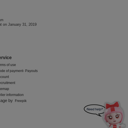
am
t on January 31, 2019
ervice
rms of use
de of payment- Payouts
count
cruitment
itemap
ller information
mage by
Freepik