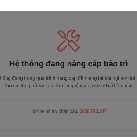
Hệ thống đang nâng cấp bảo trì
hống đang trong quá trình nâng cấp để mang lại trải nghiệm tốt
Xin vui lòng trở lại sau. Xin lỗi quý khách vì sự bất tiện này!
Hotline hỗ trợ khẩn cấp:
0986.743.247