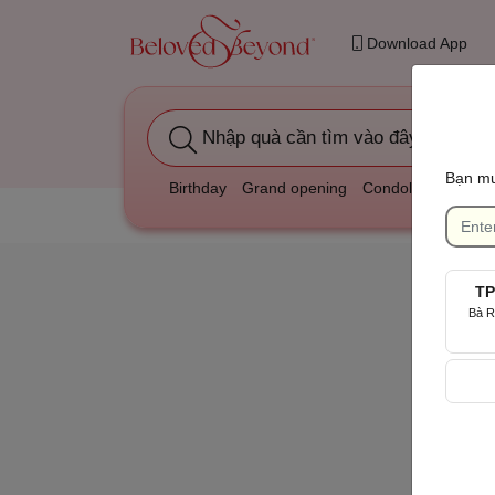
Download App
Nhập quà cần tìm vào đây
Bạn mu
Birthday
Grand opening
Condolatory
Wedd
TP
Bà R