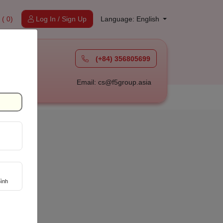
t
( 0)
Log In / Sign Up
Language: English
(+84) 356805699
à
Email: cs@f5group.asia
ình