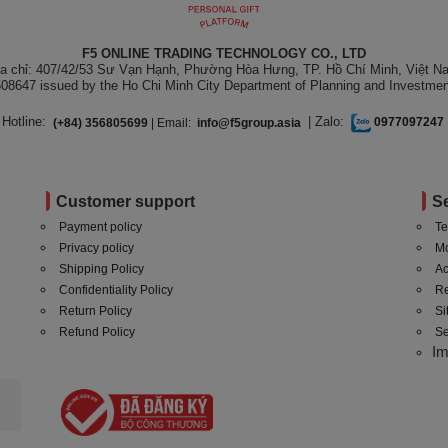
F5 ONLINE TRADING TECHNOLOGY CO., LTD
ịa chỉ: 407/42/53 Sư Vạn Hạnh, Phường Hòa Hưng, TP. Hồ Chí Minh, Việt N
08647 issued by the Ho Chi Minh City Department of Planning and Investmen
Hotline:
| Zalo:
(+84) 356805699
| Email:
info@f5group.asia
0977097247
Customer support
S
Payment policy
Te
Privacy policy
Mo
Shipping Policy
Ac
Confidentiality Policy
Re
Return Policy
S
Refund Policy
Se
I