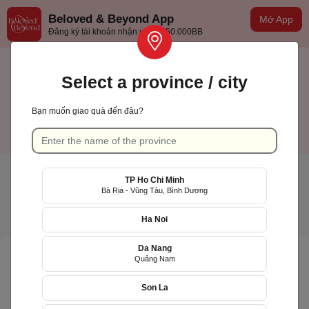
Beloved & Beyond App
Mở App
Đăng ký tài khoản nhận ưu đãi 50.000BB
Select a province / city
Bạn muốn giao quà đến đâu?
TP Hồ Chí Minh
English
TP Ho Chi Minh
Bà Rịa - Vũng Tàu, Bình Dương
Ha Noi
Da Nang
Quảng Nam
Son La