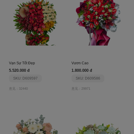
Vạn Sự Tốt Đẹp
Vươn Cao
5.520.000 đ
1.800.000 đ
SKU: D609597
SKU: D609586
意见：32440
意见：29971