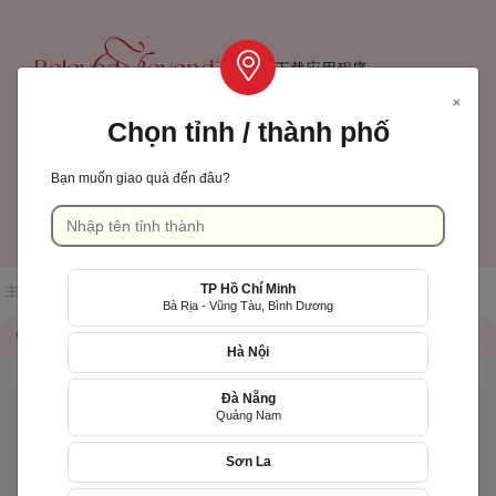
下载应用程序
×
Chọn tỉnh / thành phố
TP Hồ Chí Minh
Bạn muốn giao quà đến đâu?
Language: 中文(台灣)
大车
登陆注册
( 0)
TP Hồ Chí Minh
主页
/
店铺一览
/
Hoa Yêu Thương (HYT)
Bà Rịa - Vũng Tàu, Bình Dương
储存信息
QR Code
Hà Nội
Đà Nẵng
Quảng Nam
Quà tặng sinh nhật mẹ
Tìm quà
Sơn La
生日
盛大开幕
慰问
结婚纪念日
庆祝我们见面的第一
天