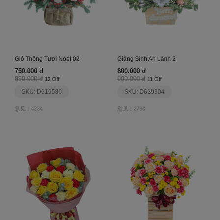
Giỏ Thông Tươi Noel 02
Giáng Sinh An Lành 2
750.000 đ
800.000 đ
850.000 đ
900.000 đ
12 Off
11 Off
SKU: D619580
SKU: D629304
意见：4234
意见：2780