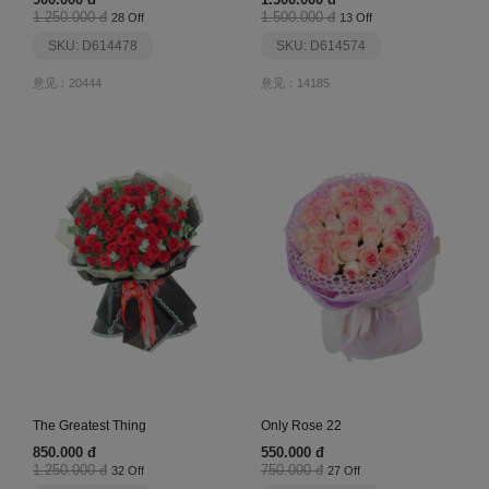
1.250.000 đ
1.500.000 đ
28 Off
13 Off
SKU: D614478
SKU: D614574
意见：20444
意见：14185
The Greatest Thing
Only Rose 22
850.000 đ
550.000 đ
1.250.000 đ
750.000 đ
32 Off
27 Off