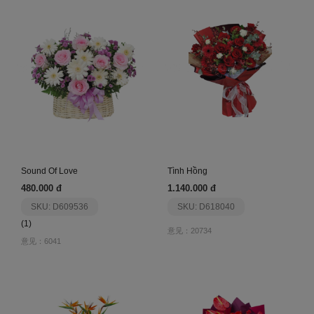
Sound Of Love
Tình Hồng
480.000 đ
1.140.000 đ
SKU: D609536
SKU: D618040
(1)
意见：20734
意见：6041