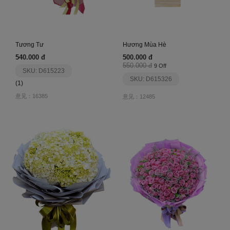
Tương Tư
Hương Mùa Hè
540.000 đ
500.000 đ
550.000 đ
9 Off
SKU: D615223
SKU: D615326
(1)
意见：16385
意见：12485