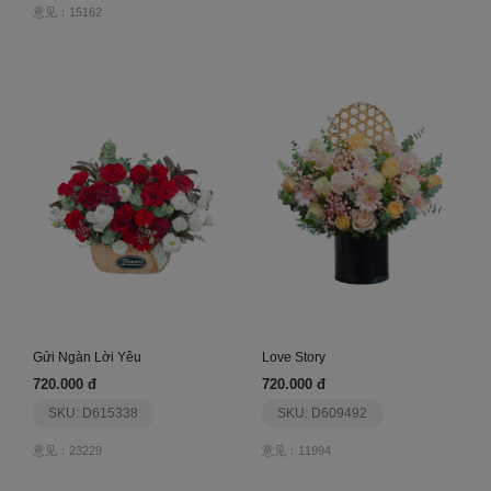
意见：15162
Gửi Ngàn Lời Yêu
Love Story
720.000 đ
720.000 đ
SKU: D615338
SKU: D609492
意见：23229
意见：11994