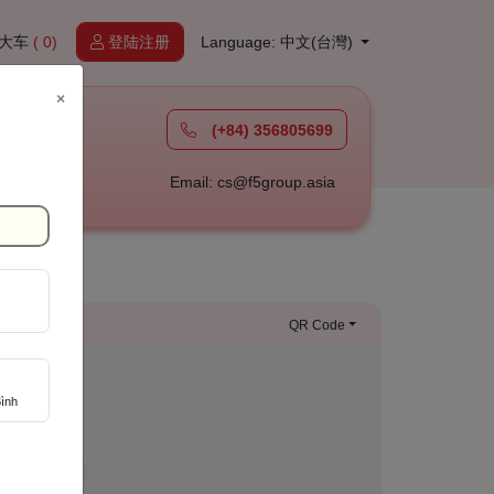
大车
( 0)
登陆注册
Language: 中文(台灣)
×
(+84) 356805699
à
Email: cs@f5group.asia
QR Code
ình