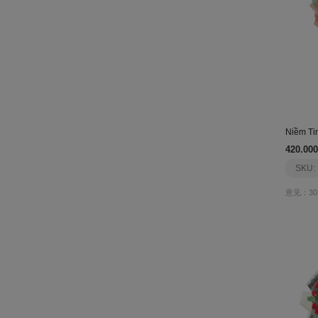
Niềm Ti
420.000
SKU:
意见：30