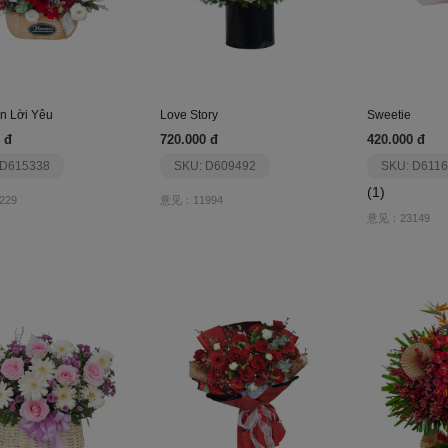
n Lời Yêu
Love Story
Sweetie
 đ
720.000 đ
420.000 đ
 D615338
SKU: D609492
SKU: D6116
(1)
229
意见：11994
意见：23149