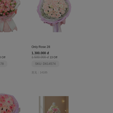
Only Rose 28
1.300.000 đ
1.500.000 đ
8 Off
13 Off
478
SKU: D614574
意见：14185