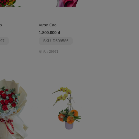
p
Vươn Cao
1.800.000 đ
597
SKU: D609586
意见：29971