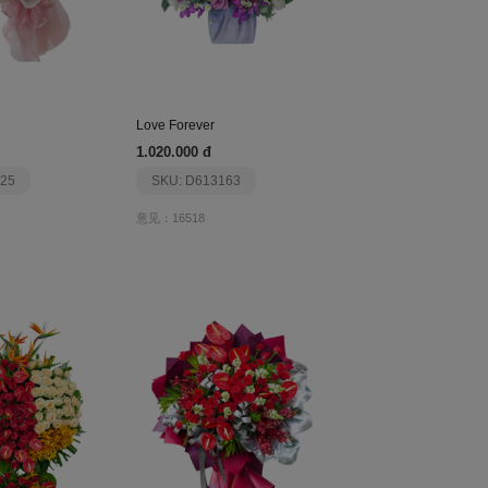
Love Forever
1.020.000 đ
25
SKU: D613163
意见：16518