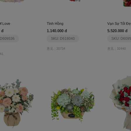
f Love
Tình Hồng
Vạn Sự Tốt Đẹ
 đ
1.140.000 đ
5.520.000 đ
 D609536
SKU: D618040
SKU: D609
意见：20734
意见：32440
41