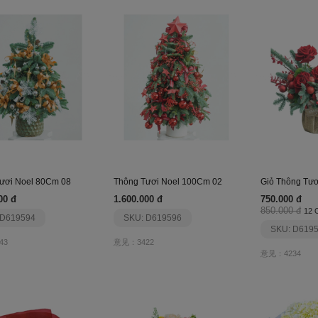
ươi Noel 80Cm 08
Thông Tươi Noel 100Cm 02
Giỏ Thông Tươ
00 đ
1.600.000 đ
750.000 đ
850.000 đ
12 O
 D619594
SKU: D619596
SKU: D619
43
意见：3422
意见：4234