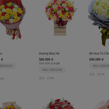
Tư
Hương Mùa Hè
Bó Hoa Tú Cầ
 đ
500.000 đ
600.000 đ
550.000 đ
9 Off
 D615223
SKU: D607
SKU: D615326
意见：32736
意见：12485
385