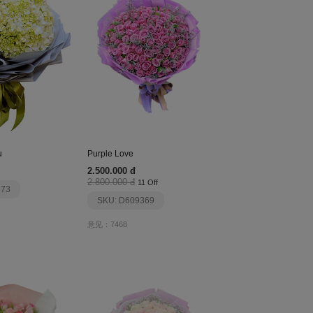
u
Purple Love
2.500.000 đ
2.800.000 đ
11 Off
673
SKU: D609369
意见：7468