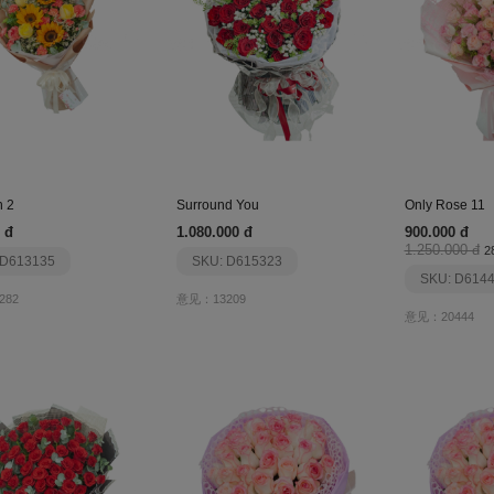
n 2
Surround You
Only Rose 11
 đ
1.080.000 đ
900.000 đ
1.250.000 đ
2
 D613135
SKU: D615323
SKU: D614
282
意见：13209
意见：20444