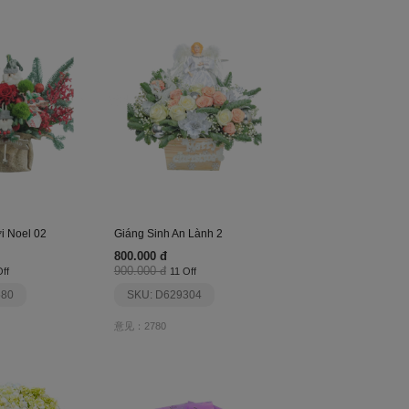
i Noel 02
Giáng Sinh An Lành 2
800.000 đ
900.000 đ
ff
11 Off
580
SKU: D629304
意见：2780