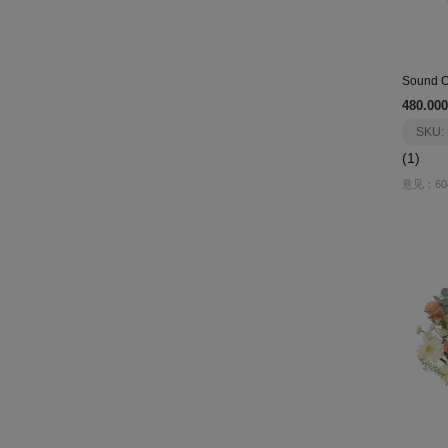
Sound O
480.000
SKU:
(1)
意见：60