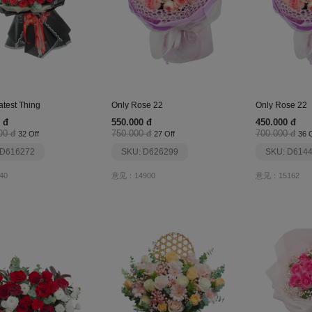
atest Thing
Only Rose 22
Only Rose 22
 đ
550.000 đ
450.000 đ
00 đ
750.000 đ
700.000 đ
32 Off
27 Off
36 O
 D616272
SKU: D626299
SKU: D614
40
意见：14900
意见：15162