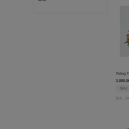
Thông T
3.000.0
SKU:
意见：33