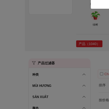
所有产品
绿树
产品（1040）
产品过滤器
Ch
种类
排序
MÙI HƯƠNG
SẢN XUẤT
按价格筛
颜色