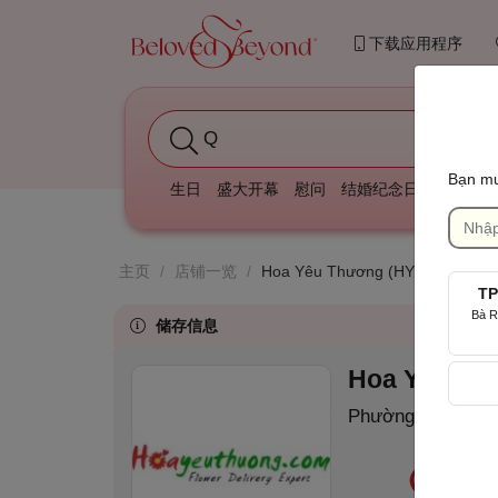
下载应用程序
Quà tặng sinh nhật mẹ
Bạn mu
生日
盛大开幕
慰问
结婚纪念日
庆祝我们
主页
/
店铺一览
/
Hoa Yêu Thương (HYT)
TP
Bà R
储存信息
Hoa Yêu Th
Phường Võ Thị Sá