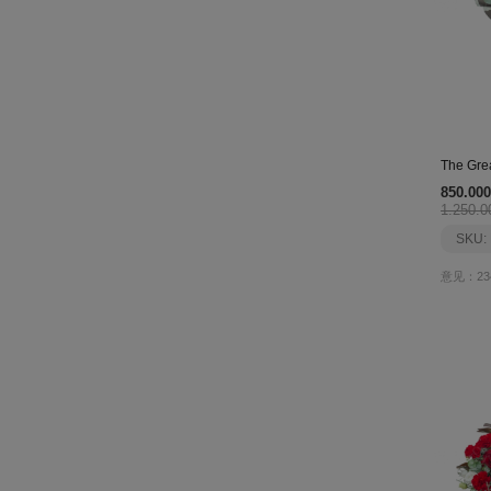
The Gre
850.000
1.250.0
SKU:
意见：23