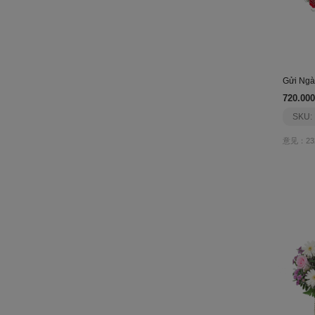
Gửi Ngà
720.000
SKU:
意见：23