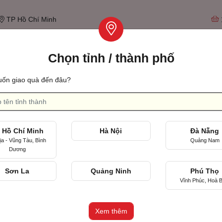
TP Hồ Chí Minh
Chọn tỉnh / thành phố
Tìm qu
ốn giao quà đến đâu?
见面的第一天
 Hồ Chí Minh
Hà Nội
Đà Nẵng
ịa - Vũng Tàu, Bình
Quảng Nam
Dương
ương (HYT)
Sơn La
Quảng Ninh
Phú Thọ
(HYT)
Vĩnh Phúc, Hoà B
u, TP Hồ Chí Minh
Xem thêm