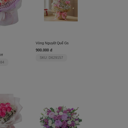
Vòng Nguyệt Quế Gs
900.000 đ
ff
SKU: D629157
484