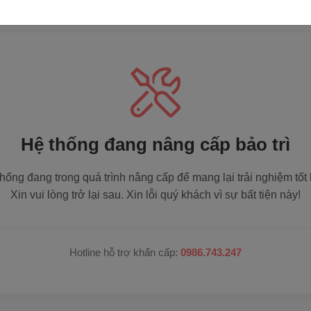
Hệ thống đang nâng cấp bảo trì
hống đang trong quá trình nâng cấp để mang lại trải nghiệm tốt
Xin vui lòng trở lại sau. Xin lỗi quý khách vì sự bất tiện này!
Hotline hỗ trợ khẩn cấp:
0986.743.247