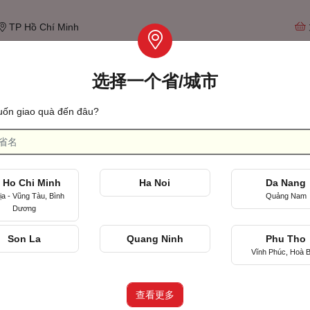
TP Hồ Chí Minh
选择一个省/城市
Tìm qu
ốn giao quà đến đâu?
见面的第一天
 Ho Chi Minh
Ha Noi
Da Nang
ịa - Vũng Tàu, Bình
Quảng Nam
Dương
Son La
Quang Ninh
Phu Tho
Vĩnh Phúc, Hoà B
查看更多