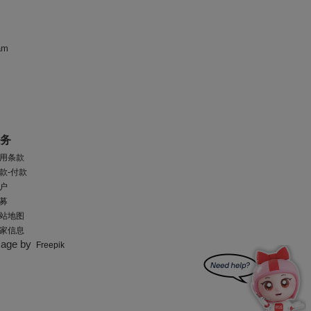
am
服务
用条款
款-付款
户
募
站地图
家信息
mage by
Freepik