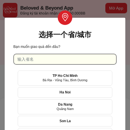
Beloved & Beyond App
Mở App
Đăng ký tài khoản nhận ưu đãi 50.000BB
选择一个省/城市
Bạn muốn giao quà đến đâu?
TP Hồ Chí Minh
中文(台灣)
TP Ho Chi Minh
Bà Rịa - Vũng Tàu, Bình Dương
Ha Noi
Da Nang
Quảng Nam
Son La