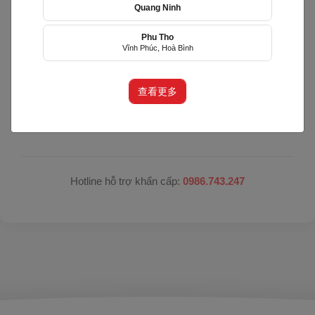
Quang Ninh
Hệ thống đang nâng cấp bảo trì
Phu Tho
Vĩnh Phúc, Hoà Bình
Hệ thống đang trong quá trình nâng cấp để mang lại
trải nghiệm tốt hơn.
查看更多
Xin vui lòng trở lại sau. Xin lỗi quý khách vì sự bất tiện
này!
Hotline hỗ trợ khẩn cấp:
0986.743.247