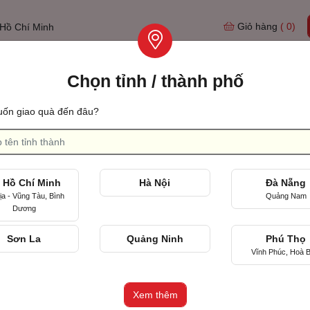
Giỏ hàng
( 0)
Hồ Chí Minh
Chọn tỉnh / thành phố
Tìm qu
ốn giao quà đến đâu?
 ngày cưới
Ngày đầu quen nhau
 Hồ Chí Minh
Hà Nội
Đà Nẵng
ịa - Vũng Tàu, Bình
Quảng Nam
Dương
Sơn La
Quảng Ninh
Phú Thọ
Vĩnh Phúc, Hoà B
Xem thêm