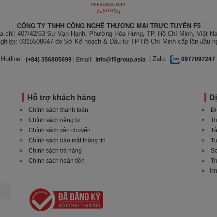
CÔNG TY TNHH CÔNG NGHỆ THƯƠNG MẠI TRỰC TUYẾN F5
ịa chỉ: 407/42/53 Sư Vạn Hạnh, Phường Hòa Hưng, TP. Hồ Chí Minh, Việt N
ghiệp: 0315508647 do Sở Kế hoạch & Đầu tư TP Hồ Chí Minh cấp lần đầu n
Hotline:
| Zalo:
(+84) 356805699
| Email:
info@f5group.asia
0977097247
Hỗ trợ khách hàng
D
Chính sách thanh toán
Đi
Chính sách riêng tư
Th
Chính sách vận chuyển
Tà
Chính sách bảo mật thông tin
T
Chính sách trả hàng
Sơ
Chính sách hoàn tiền
Th
I