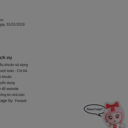
am
gày 31/01/2019
ịch vụ
ều khoản sử dụng
anh toán - Chi trả
i khoản
uyển dụng
 đồ website
ông tin nhà bán
mage by
Freepik