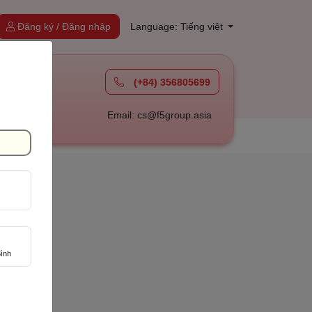
Đăng ký / Đăng nhập
Language: Tiếng việt
(+84) 356805699
à
Email: cs@f5group.asia
ình