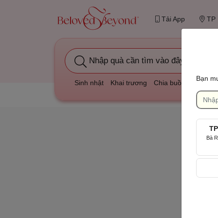
Tải App
TP 
Nhập quà cần tìm vào đây
Bạn mu
Sinh nhật
Khai trương
Chia buồn
Kỷ niệm
TP
Bà R