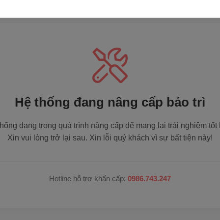
Hệ thống đang nâng cấp bảo trì
hống đang trong quá trình nâng cấp để mang lại trải nghiệm tốt
Xin vui lòng trở lại sau. Xin lỗi quý khách vì sự bất tiện này!
Hotline hỗ trợ khẩn cấp:
0986.743.247