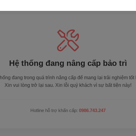
Hệ thống đang nâng cấp bảo trì
hống đang trong quá trình nâng cấp để mang lại trải nghiệm tốt
Xin vui lòng trở lại sau. Xin lỗi quý khách vì sự bất tiện này!
Hotline hỗ trợ khẩn cấp:
0986.743.247