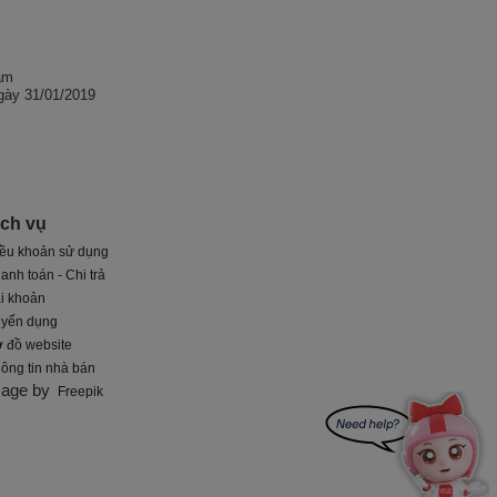
am
gày 31/01/2019
ịch vụ
ều khoản sử dụng
anh toán - Chi trả
i khoản
uyển dụng
 đồ website
ông tin nhà bán
mage by
Freepik