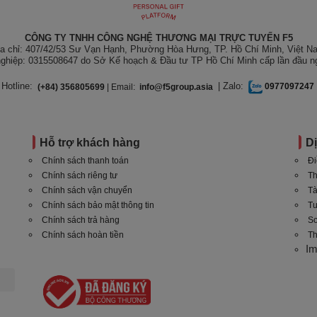
CÔNG TY TNHH CÔNG NGHỆ THƯƠNG MẠI TRỰC TUYẾN F5
ịa chỉ: 407/42/53 Sư Vạn Hạnh, Phường Hòa Hưng, TP. Hồ Chí Minh, Việt N
ghiệp: 0315508647 do Sở Kế hoạch & Đầu tư TP Hồ Chí Minh cấp lần đầu n
Hotline:
| Zalo:
(+84) 356805699
| Email:
info@f5group.asia
0977097247
Hỗ trợ khách hàng
D
Chính sách thanh toán
Đi
Chính sách riêng tư
Th
Chính sách vận chuyển
Tà
Chính sách bảo mật thông tin
T
Chính sách trả hàng
Sơ
Chính sách hoàn tiền
Th
I