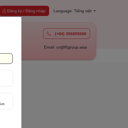
Đăng ký / Đăng nhập
Language: Tiếng việt
(+84) 356805699
à
Email: cs@f5group.asia
ình