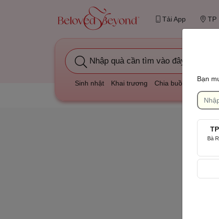
Tải App
TP 
Nhập quà cần tìm vào đây
Bạn mu
Sinh nhật
Khai trương
Chia buồn
Kỷ niệm
TP
Bà R