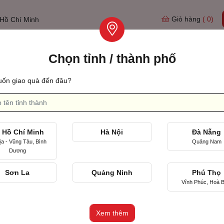
Giỏ hàng
( 0)
Hồ Chí Minh
Chọn tỉnh / thành phố
Tìm qu
ốn giao quà đến đâu?
 ngày cưới
Ngày đầu quen nhau
 Hồ Chí Minh
Hà Nội
Đà Nẵng
ịa - Vũng Tàu, Bình
Quảng Nam
Dương
Sơn La
Quảng Ninh
Phú Thọ
Vĩnh Phúc, Hoà B
Xem thêm