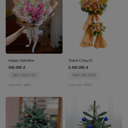
Happy Valentine
Thành Công 02
696.000 đ
2.400.000 đ
SKU: D612731
SKU: D612293
Lượt xem: 9882
Lượt xem: 30947