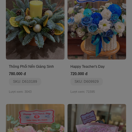
Thông Phối Nến Giáng Sinh
Happy Teacher's Day
780.000 đ
720.000 đ
SKU: D610189
SKU: D609929
Lượt xem: 3043
Lượt xem: 71595