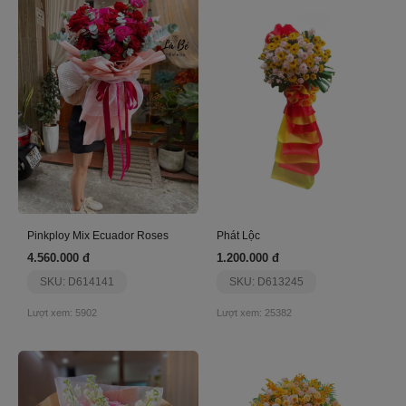
Pinkploy Mix Ecuador Roses
Phát Lộc
4.560.000 đ
1.200.000 đ
SKU: D614141
SKU: D613245
Lượt xem: 5902
Lượt xem: 25382