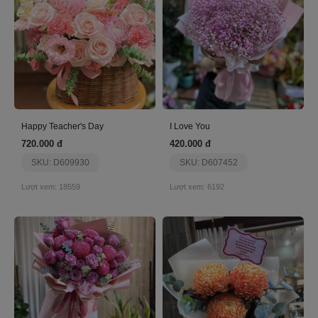
Happy Teacher's Day
I Love You
720.000 đ
420.000 đ
SKU: D609930
SKU: D607452
Lượt xem: 18559
Lượt xem: 6192