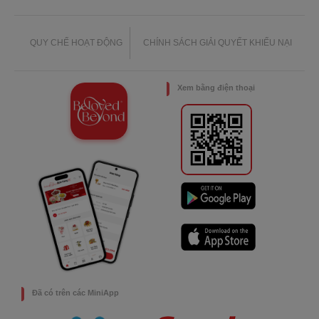
QUY CHẾ HOẠT ĐỘNG
CHÍNH SÁCH GIẢI QUYẾT KHIẾU NẠI
Xem bằng điện thoại
Đã có trên các MiniApp