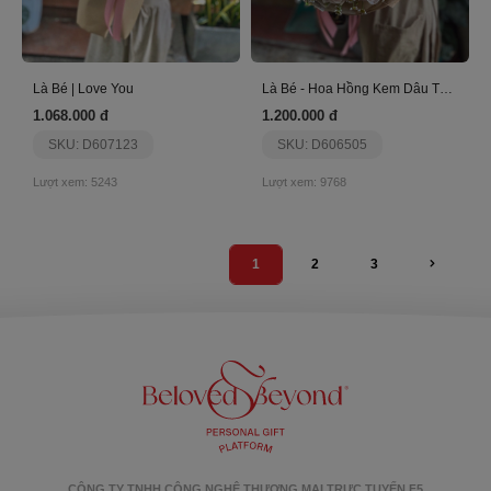
Là Bé | Love You
Là Bé - Hoa Hồng Kem Dâu Tặng Sinh Nhật
1.068.000 đ
1.200.000 đ
SKU: D607123
SKU: D606505
Lượt xem: 5243
Lượt xem: 9768
1
2
3
CÔNG TY TNHH CÔNG NGHỆ THƯƠNG MẠI TRỰC TUYẾN F5