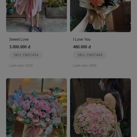
Sweet Love
I Love You
3.000.000 đ
480.000 đ
SKU: D607454
SKU: D607449
Lượt xem: 9132
Lượt xem: 6331