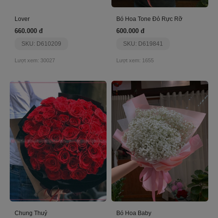
Lover
Bó Hoa Tone Đỏ Rực Rỡ
660.000 đ
600.000 đ
SKU: D610209
SKU: D619841
Lượt xem: 30027
Lượt xem: 1655
Chung Thuỷ
Bó Hoa Baby