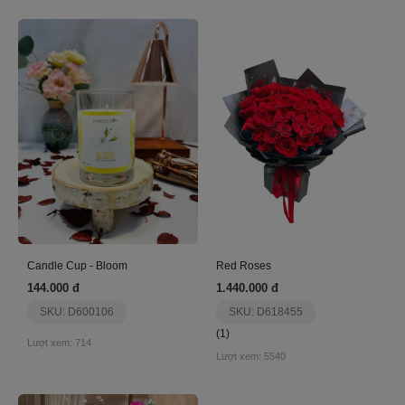
Candle Cup - Bloom
Red Roses
144.000 đ
1.440.000 đ
SKU: D600106
SKU: D618455
(1)
Lượt xem: 714
Lượt xem: 5540