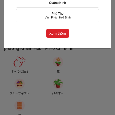
Quảng Ninh
お誕生日
グランドオープン
お悔やみ
結婚記念日
初
めて会った日を祝って
Phú Thọ
Vĩnh Phúc, Hoà Bình
(+84) 356805699
Email: cs@f5group.asia
Gấu Con Flower [HCM]
Xem thêm
(GCF)
phường Khánh Hội, TP Hồ Chí Minh
すべての製品
花
フルーツギフト
緑の木々