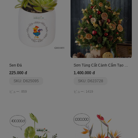
Sen Đá
Sơn Tùng Cắt Cành Cắm Tạo Hình Cây Thông
225.000 đ
1.400.000 đ
SKU: D625095
SKU: D623728
ビュー: 859
ビュー: 1419