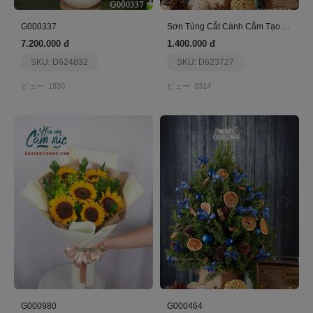
G000337
Sơn Tùng Cắt Cành Cắm Tạo Hình Cây Thông
7.200.000 đ
1.400.000 đ
SKU: D624832
SKU: D623727
ビュー: 1830
ビュー: 3314
G000980
G000464