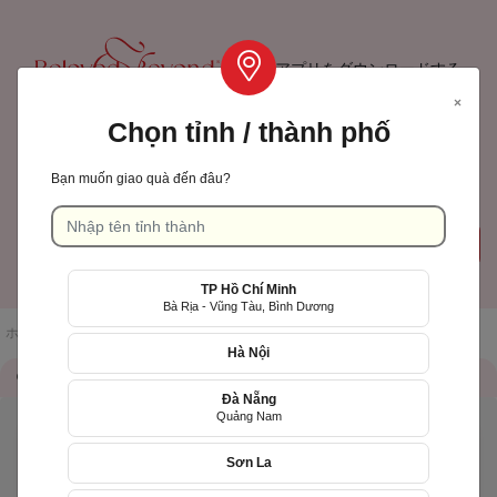
アプリをダウンロードする
×
Chọn tỉnh / thành phố
TP Hồ Chí Minh
Bạn muốn giao quà đến đâu?
カート
ログインサインアップ
( 0)
TP Hồ Chí Minh
Language: 日本語
Bà Rịa - Vũng Tàu, Bình Dương
ホームページ
/
店舗一覧
/
Gấu Con Flower [HCM]
Hà Nội
店舗情報
QR Code
Đà Nẵng
Quảng Nam
Hoa tặng sinh nhật
Sơn La
Tìm quà